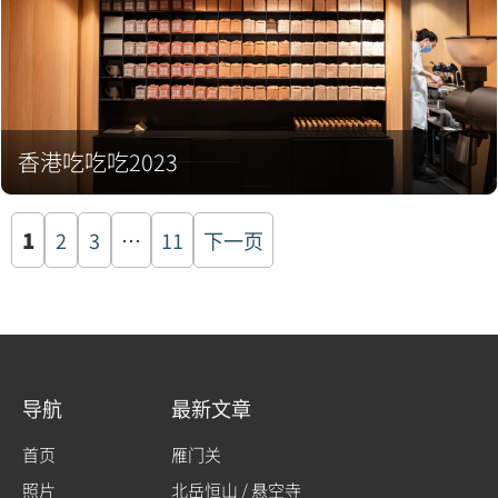
香港吃吃吃2023
文
1
2
3
…
11
下一页
章
分
页
导航
最新文章
首页
雁门关
照片
北岳恒山 / 悬空寺