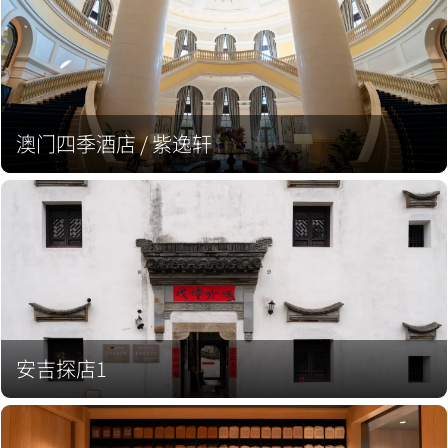
澳门四季酒店 / 紫逸轩
安吉探店1