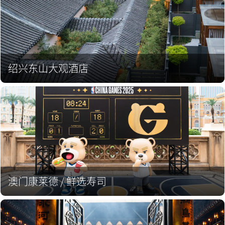
绍兴东山大观酒店
澳门康莱德 / 鲜选寿司