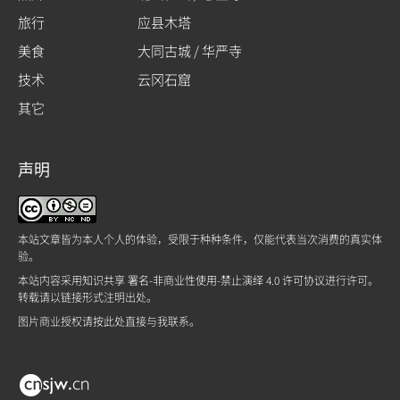
旅行
应县木塔
美食
大同古城 / 华严寺
技术
云冈石窟
其它
声明
本站文章皆为本人个人的体验，受限于种种条件，仅能代表当次消费的真实体
验。
本站内容采用
知识共享 署名-非商业性使用-禁止演绎 4.0 许可协议
进行许可。
转载请以链接形式注明出处。
图片商业授权请
按此处
直接与我联系。