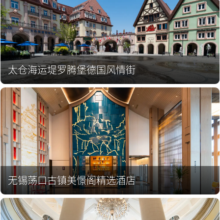
太仓海运堤罗腾堡德国风情街
无锡荡口古镇美憬阁精选酒店