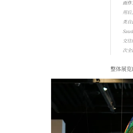
而作
用后
类自
Sa
交往
次全
整体展览