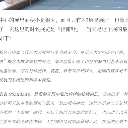
中心的展出面积不是很大，而且只有2-3层是展厅，也算
了，去这里的时候展览是『指南针』，当天是这个展的最
如下：
基金会中葡当代艺术大展是自复星基金会、复星艺术中心成立以来，
路
”
概念为框架
策划的展览，本次展览汇聚了
12
位中葡当代艺术家近
涵盖绘画、综合材料创作、装置、影像等多种媒介，是
国内首次对中
发展的系统比照和学术梳理
。
取名为
Saudade
，是葡萄牙语中难以转译的独特词汇
，表述的是一种
美好再无法企及的惆怅与渴求，然而很多时候，该词亦是对当下处境
引领的“大航海”时代，开启了东西方交流的新纪元，也启动了以贸
主要形式的全球化进程，人们渴望通过交流获得认同，在追溯历史中