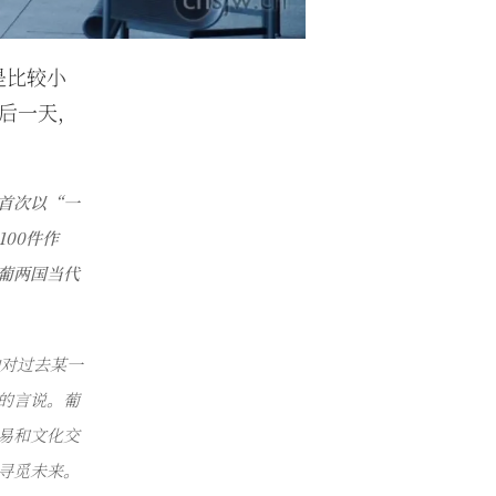
是比较小
后一天，
首次以
“
一
100
件作
葡两国当代
对过去某一
的言说。葡
易和文化交
寻觅未来。