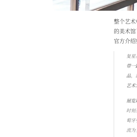
整个艺术
的美术馆
官方介绍
复星
带一
品
，
艺术
展览
时刻
萄牙
流为