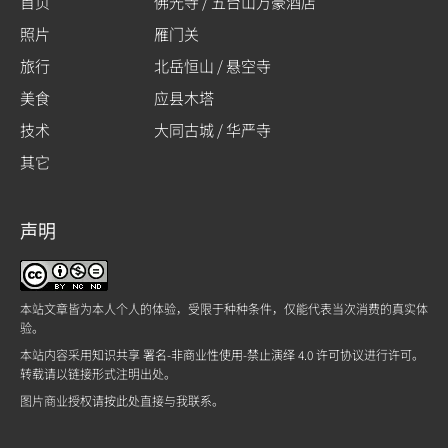
首页
佛光寺 / 五台山万豪酒店
照片
雁门关
旅行
北岳恒山 / 悬空寺
美食
应县木塔
技术
大同古城 / 华严寺
其它
声明
本站文章皆为本人个人的体验，受限于种种条件，仅能代表当次消费的真实体
验。
本站内容采用
知识共享 署名-非商业性使用-禁止演绎 4.0 许可协议
进行许可。
转载请以链接形式注明出处。
图片商业授权请
按此处
直接与我联系。