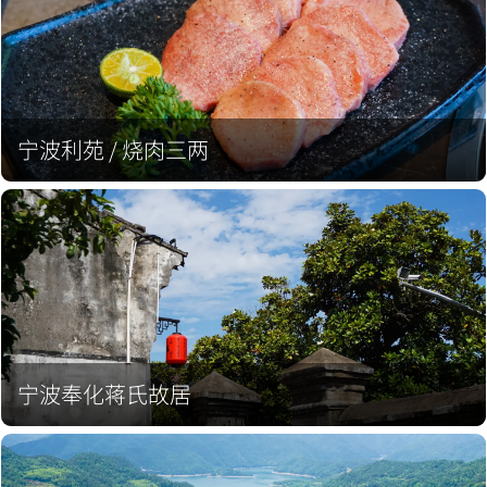
宁波利苑 / 烧肉三两
宁波奉化蒋氏故居