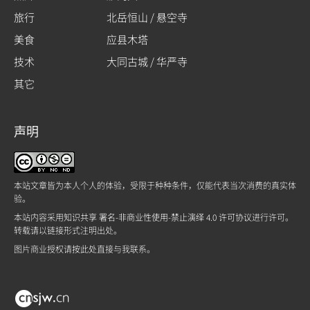
旅行
北岳恒山 / 悬空寺
美食
应县木塔
技术
大同古城 / 华严寺
其它
声明
本站文章皆为本人个人的体验，受限于种种条件，仅能代表当次消费的真实体
验。
本站内容采用
知识共享 署名-非商业性使用-禁止演绎 4.0 许可协议
进行许可。
转载请以链接形式注明出处。
图片商业授权请
按此处
直接与我联系。