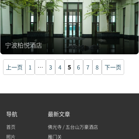
宁波柏悦酒店
文
上一页
1
…
3
4
5
6
7
8
下一页
章
分
页
导航
最新文章
首页
佛光寺 / 五台山万豪酒店
照片
雁门关