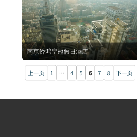
南京侨鸿皇冠假日酒店
文
上一页
1
…
4
5
6
7
8
下一页
章
分
页