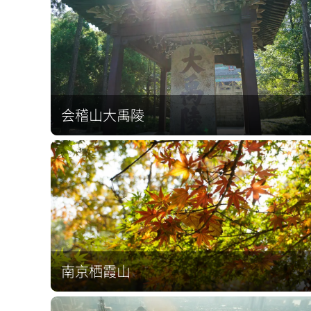
会稽山大禹陵
南京栖霞山