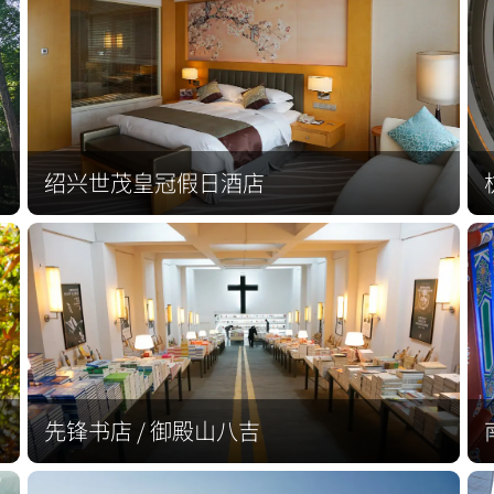
绍兴世茂皇冠假日酒店
先锋书店 / 御殿山八吉