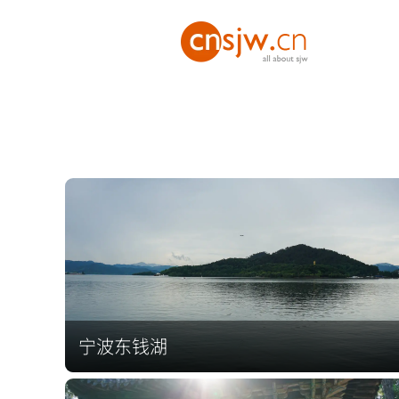
宁波东钱湖