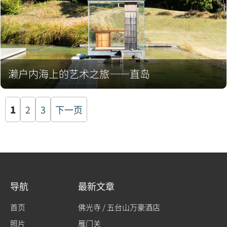
濑户内海上的艺术之旅——直岛
文
1
2
3
下一页
章
分
页
导航
最新文章
首页
佛光寺 / 五台山万豪酒店
照片
雁门关