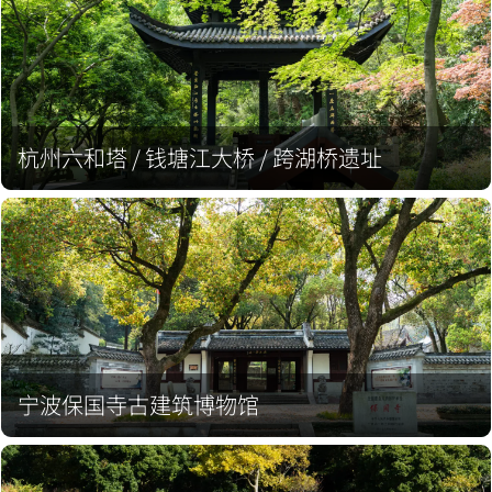
杭州六和塔 / 钱塘江大桥 / 跨湖桥遗址
宁波保国寺古建筑博物馆