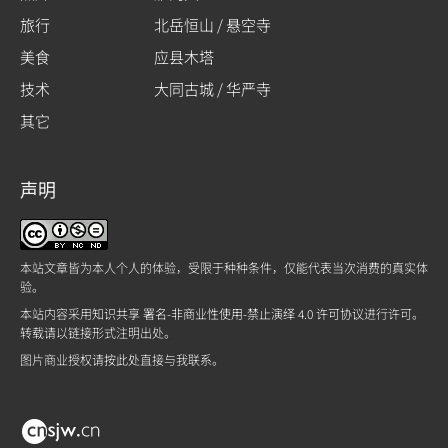
旅行
北岳恒山 / 悬空寺
美食
应县木塔
技术
大同古城 / 华严寺
其它
声明
本站文章皆为本人个人的体验，受限于种种条件，仅能代表当次消费的真实体
验。
本站内容采用
知识共享 署名-非商业性使用-禁止演绎 4.0 许可协议
进行许可。
转载请以链接形式注明出处。
图片商业授权请
按此处
直接与我联系。