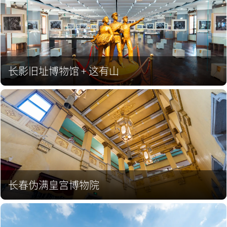
长影旧址博物馆 + 这有山
长春伪满皇宫博物院