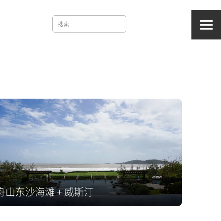
舟山东沙海滩 + 威斯汀