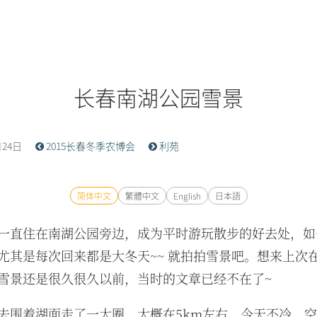
长春南湖公园雪景
月24日
2015长春冬季农博会
利苑
简体中文
繁體中文
English
日本語
一直住在南湖公园旁边，成为平时游玩散步的好去处，如
尤其是每次回来都是大冬天~~ 就拍拍雪景吧。想来上次在
雪景还是很久很久以前，当时的文章已经不在了~
去围着湖面走了一大圈，大概在5km左右，今天不冷，