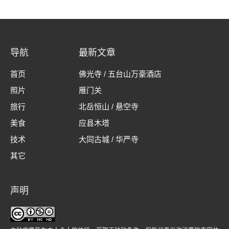
导航
最新文章
首页
佛光寺 / 五台山万豪酒店
照片
雁门关
旅行
北岳恒山 / 悬空寺
美食
应县木塔
技术
大同古城 / 华严寺
其它
声明