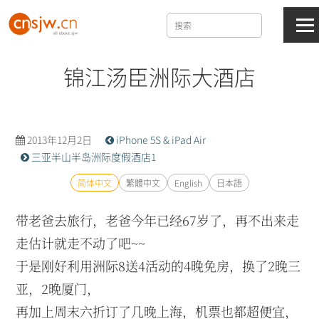
锦江汤臣洲际大酒店
2013年12月2日
iPhone 5S & iPad Air
三亚半山半岛洲际度假酒店1
简体中文
繁體中文
English
日本語
带老爸去旅行，老爸今年已经67岁了，再不出来走
走估计就走不动了吧~~
于是刚好利用洲际8送4活动的4晚免房，换了2晚三
亚，2晚厦门，
再加上周末六折订了几晚上海，机票也都超便宜，