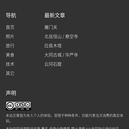
导航
最新文章
首页
雁门关
照片
北岳恒山 / 悬空寺
旅行
应县木塔
美食
大同古城 / 华严寺
技术
云冈石窟
其它
声明
本站文章皆为本人个人的体验，受限于种种条件，仅能代表当次消费的真实体
验。
本站内容采用
知识共享 署名-非商业性使用-禁止演绎 4.0 许可协议
进行许可。