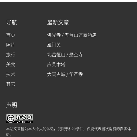
导航
最新文章
首页
佛光寺 / 五台山万豪酒店
照片
雁门关
旅行
北岳恒山 / 悬空寺
美食
应县木塔
技术
大同古城 / 华严寺
其它
声明
本站文章皆为本人个人的体验，受限于种种条件，仅能代表当次消费的真实体
验。