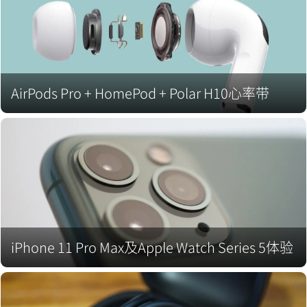
AirPods Pro + HomePod + Polar H10心率带
iPhone 11 Pro Max及Apple Watch Series 5体验