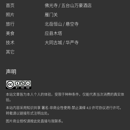
首页
佛光寺 / 五台山万豪酒店
照片
雁门关
旅行
北岳恒山 / 悬空寺
美食
应县木塔
技术
大同古城 / 华严寺
其它
声明
本站文章皆为本人个人的体验，受限于种种条件，仅能代表当次消费的真实体
验。
本站内容采用
知识共享 署名-非商业性使用-禁止演绎 4.0 许可协议
进行许可。
转载请以链接形式注明出处。
图片商业授权请
按此处
直接与我联系。