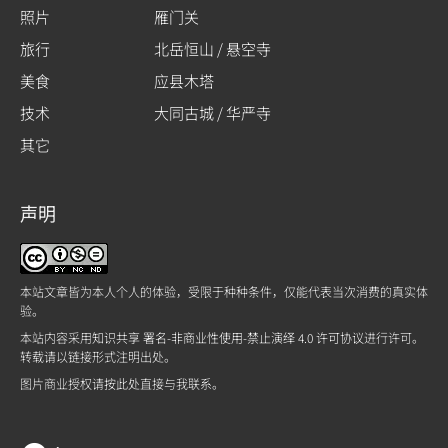
照片
雁门关
旅行
北岳恒山 / 悬空寺
美食
应县木塔
技术
大同古城 / 华严寺
其它
声明
本站文章皆为本人个人的体验，受限于种种条件，仅能代表当次消费的真实体
验。
本站内容采用
知识共享 署名-非商业性使用-禁止演绎 4.0 许可协议
进行许可。
转载请以链接形式注明出处。
图片商业授权请
按此处
直接与我联系。