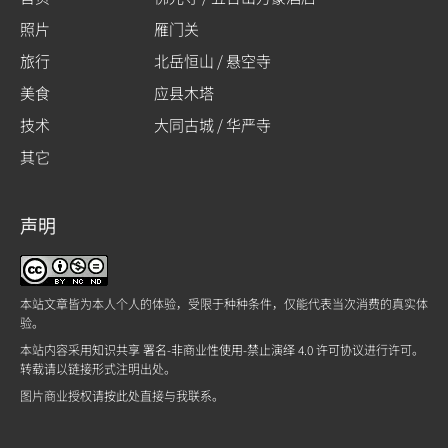
照片
雁门关
旅行
北岳恒山 / 悬空寺
美食
应县木塔
技术
大同古城 / 华严寺
其它
声明
本站文章皆为本人个人的体验，受限于种种条件，仅能代表当次消费的真实体
验。
本站内容采用
知识共享 署名-非商业性使用-禁止演绎 4.0 许可协议
进行许可。
转载请以链接形式注明出处。
图片商业授权请
按此处
直接与我联系。