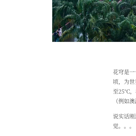
花穹是一
顷，为世
至25°
（例如澳
说实话刚
觉。。。