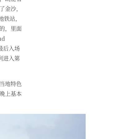
了金沙，
t地铁站，
的，里面
ud
是最后入场
利进入第
当地特色
晚上基本