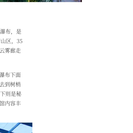
造瀑布，是
山区，35
云雾廊走
瀑布下面
去到树梢
地下则是秘
馆内容丰