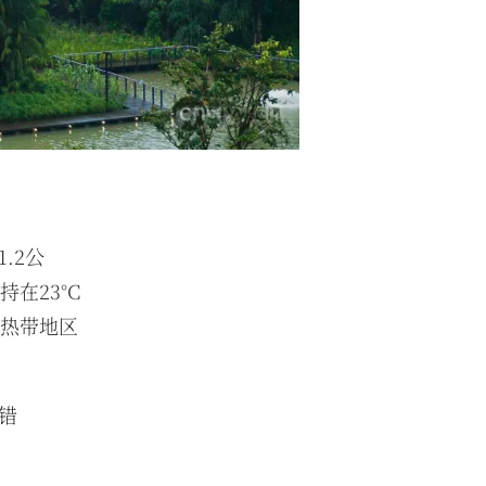
.2公
在23°C
旱热带地区
错