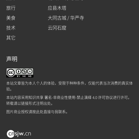
旅行
应县木塔
美食
大同古城 / 华严寺
技术
云冈石窟
其它
声明
本站文章皆为本人个人的体验，受限于种种条件，仅能代表当次消费的真实体
验。
本站内容采用
知识共享 署名-非商业性使用-禁止演绎 4.0 许可协议
进行许可。
转载请以链接形式注明出处。
图片商业授权请
按此处
直接与我联系。