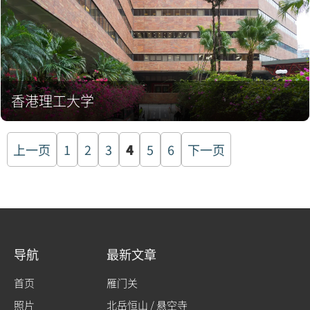
香港理工大学
文
上一页
1
2
3
4
5
6
下一页
章
分
页
导航
最新文章
首页
雁门关
照片
北岳恒山 / 悬空寺