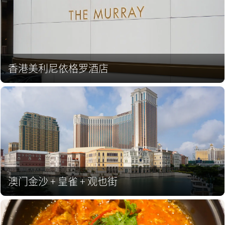
香港美利尼依格罗酒店
澳门金沙 + 皇雀 + 观也街