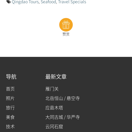
Qingdao Tours
,
Seafood
,
Travel Specials
赞赏
导航
最新文章
首页
雁门关
照片
北岳恒山 / 悬空寺
旅行
应县木塔
美食
大同古城 / 华严寺
技术
云冈石窟